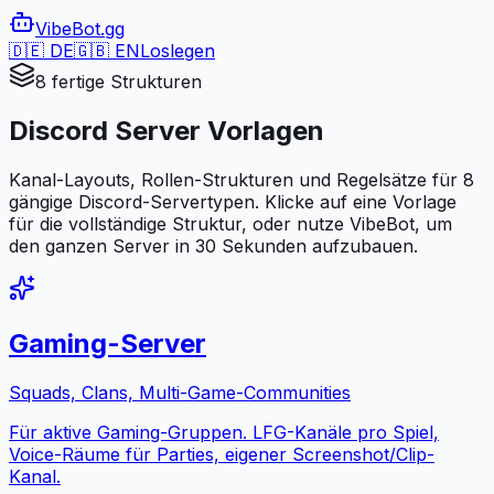
VibeBot
.gg
🇩🇪 DE
🇬🇧 EN
Loslegen
8
fertige Strukturen
Discord Server Vorlagen
Kanal-Layouts, Rollen-Strukturen und Regelsätze für
8
gängige Discord-Servertypen. Klicke auf eine Vorlage
für die vollständige Struktur, oder nutze VibeBot, um
den ganzen Server in 30 Sekunden aufzubauen.
Gaming-Server
Squads, Clans, Multi-Game-Communities
Für aktive Gaming-Gruppen. LFG-Kanäle pro Spiel,
Voice-Räume für Parties, eigener Screenshot/Clip-
Kanal.